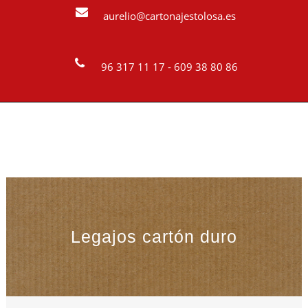
aurelio@cartonajestolosa.es
96 317 11 17 - 609 38 80 86
Legajos cartón duro