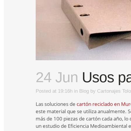
24 Jun
Usos par
Posted at 19:16h
in
Blog
by
Cartonajes Tol
Las soluciones de
cartón reciclado en Mur
este material que se utiliza anualmente. 
más de 100 piezas de cartón cada año, lo 
un estudio de Eficiencia Medioambiental en