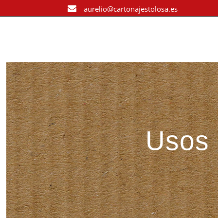
aurelio@cartonajestolosa.es
Usos 