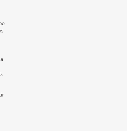
ipo
as
ra
s.
.
ir